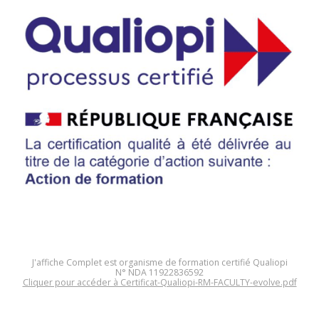
J'affiche Complet est organisme de formation certifié Qualiopi
N° NDA 11922836592
Cliquer pour accéder à Certificat-Qualiopi-RM-FACULTY-evolve.pdf