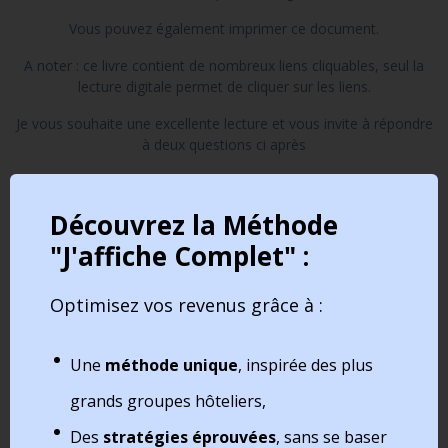
Vous pouvez également imprimer ce document.
A noter : ce livre contient de nombreux liens cliquables, seul la
lecture digitale permet de cliquer sur les liens.
Je vous souhaite une excellente lecture et vous invite à répondre
à deux questions ci après
pour me permettre de continuer à vous proposer du content qui
vous aide.
Découvrez la Méthode
Elise
"J'affiche Complet" :
Optimisez vos revenus grâce à :
Une
méthode unique
, inspirée des plus
grands groupes hôteliers,
Des
stratégies éprouvées
, sans se baser