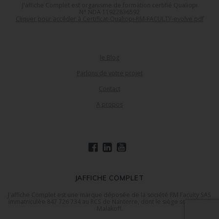
J'affiche Complet est organisme de formation certifié Qualiopi
N° NDA 11922836592
Cliquer pour accéder à Certificat-Qualiopi-RM-FACULTY-evolve.pdf
le Blog
Parlons de votre projet
Contact
A propos
JAFFICHE COMPLET
J'affiche Complet est une marque déposée de la société RM Faculty SAS
immatriculée 847 726 734 au RCS de Nanterre, dont le siège social est à
Malakoff.