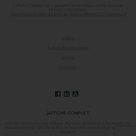
J'affiche Complet est organisme de formation certifié Qualiopi
N° NDA 11922836592
Cliquer pour accéder à Certificat-Qualiopi-RM-FACULTY-evolve.pdf
le Blog
Parlons de votre projet
Contact
A propos
JAFFICHE COMPLET
J'affiche Complet est une marque déposée de la société RM Faculty SAS
immatriculée 847 726 734 au RCS de Nanterre, dont le siège social est à
Malakoff.