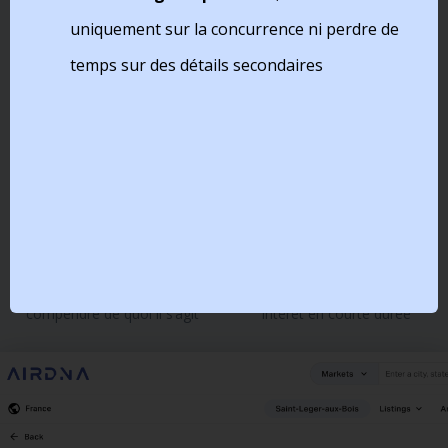
apporter :
uniquement sur la concurrence ni perdre de
temps sur des détails secondaires
Liste des termes
Traduction
Avoir une liste, et une base
Traduction en français de
de référence sur les termes
chacun des termes qui
utilisés permet d’y revenir
semblent techniques
facilement
Définition
Usage
Définition des termes
Quelques lignes sur l’usage à
français pour reellement
faire de cet indicateur et son
compendre de quoi il s’agit
intérêt en courte durée