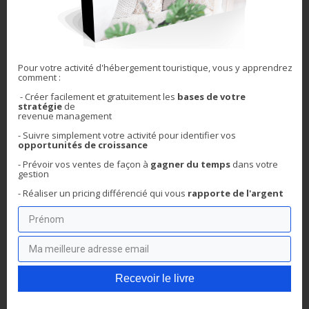
prévisions de demande pour l’année à venir et à
travailler votre prix de vente.
5 – Comparer votre chiffre
Pour votre activité d'hébergement touristique, vous y apprendrez
d’affaires à celui des
comment :
- Créer facilement et gratuitement les
bases de votre
concurrents de votre ville
stratégie
de
revenue management
pour améliorer votre
- Suivre simplement votre activité pour
identifier vos
opportunités de croissance
performance
- Prévoir vos ventes de façon à
gagner du temps
dans votre
gestion
- Réaliser un pricing différencié qui
vous
rapporte de l'argent
Dans l’optique de connaître le potentiel maximum de votre
appartement, et jusqu’à quel niveau de prix, vous pouvez
aller :
consultez le chiffre d’affaires total généré par
mois, par les appartements de votre ville, de même
catégorie. Et bien sûr comparez-vous à eux.
Recevoir le livre
Si vous êtes bien au-dessus du marché
: bravo, c’est
une bonne performance. Essayez donc de
cibler