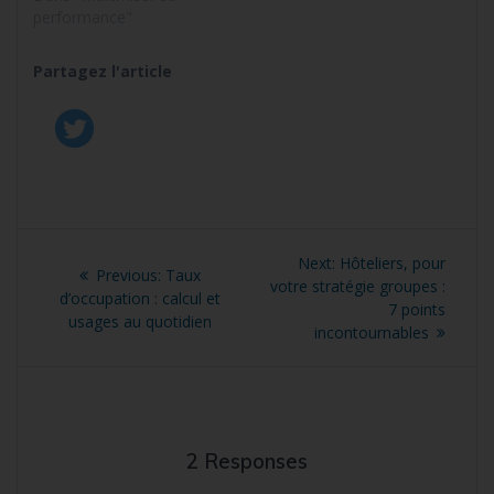
performance"
Partagez l'article
Navigation
Next
Next:
Hôteliers, pour
Previous
Previous:
Taux
de
post:
votre stratégie groupes :
post:
d’occupation : calcul et
7 points
usages au quotidien
l’article
incontournables
2 Responses