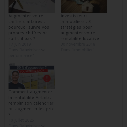
Augmenter votre
Investisseurs
chiffre d’affaires :
immobiliers : 3
pourquoi suivre vos
stratégies pour
propres chiffres ne
augmenter votre
suffit-il pas ?
rentabilité locative
17 juin 2019
30 novembre 2018
Dans "Maximiser sa
Dans "Immobilier"
performance"
Comment augmenter
la rentabilité Airbnb :
remplir son calendrier
ou augmenter les prix
?
10 juillet 2025
Dans "Maximiser sa