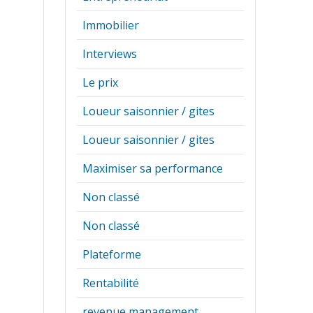
Immobilier
Interviews
Le prix
Loueur saisonnier / gites
Loueur saisonnier / gites
Maximiser sa performance
3 piliers
ffaires
Non classé
prendrez
Non classé
ratégie
de
Plateforme
rtunités de
Rentabilité
otre gestion
revenue management