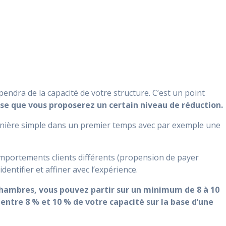
ndra de la capacité de votre structure. C’est un point
base que vous proposerez un certain niveau de réduction.
Bienvenue sur J'affiche Complet
anière simple dans un premier temps avec par exemple une
lément vous êtes libre de recevoir
gratuitement
les 
venue management pour
augmenter votre chiffre d'a
portements clients différents (propension de payer
Pour votre activité d'hébergement touristique, vous y ap
comment :
entifier et affiner avec l’expérience.
- Créer facilement et gratuitement les
bases de votre st
revenue management
chambres, vous pouvez partir sur un minimum de 8 à 10
 entre 8 % et 10 % de votre capacité sur la base d’une
- Suivre simplement votre activité pour
identifier vos
oppo
croissance
- Prévoir vos ventes de façon à
gagner du temps
dans v