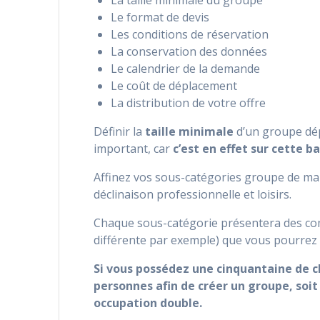
La taille minimale du groupe
Le format de devis
Les conditions de réservation
La conservation des données
Le calendrier de la demande
Le coût de déplacement
La distribution de votre offre
Définir la
taille minimale
d’un groupe dépe
important, car
c’est en effet sur cette 
Affinez vos sous-catégories groupe de m
En comp
déclinaison professionnelle et loisirs.
du re
Chaque sous-catégorie présentera des com
différente par exemple) que vous pourrez id
Si vous possédez une cinquantaine de 
personnes afin de créer un groupe, soit
occupation double.