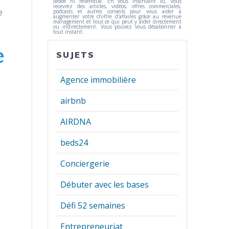
cédée ni revendue. En vous inscrivant ici, vous
recevrez des articles, vidéos, offres commerciales,
e
podcasts et autres conseils pour vous aider à
augmenter votre chiffre d'affaires grâce au revenue
management et tout ce qui peut y aider directement
ou indirectement. Vous pouvez vous désabonner à
tout instant.
e
SUJETS
Agence immobilière
airbnb
t
AIRDNA
beds24
Conciergerie
Débuter avec les bases
Défi 52 semaines
Entrepreneuriat