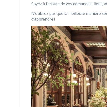
Soyez à l’écoute de vos demandes client, a
N’oubliez pas que la meilleure manière ser
d’apprendre !
Je hais les spa
articles, vidé
d'affaires grâ
vous désabonner