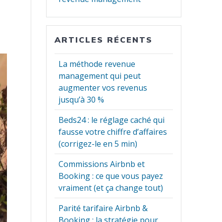
rgent
ARTICLES RÉCENTS
La méthode revenue
management qui peut
augmenter vos revenus
jusqu’à 30 %
ous recevrez des
r votre chiffre
Beds24 : le réglage caché qui
nt. Vous pouvez
fausse votre chiffre d’affaires
(corrigez-le en 5 min)
Commissions Airbnb et
Booking : ce que vous payez
vraiment (et ça change tout)
Parité tarifaire Airbnb &
Booking : la stratégie pour