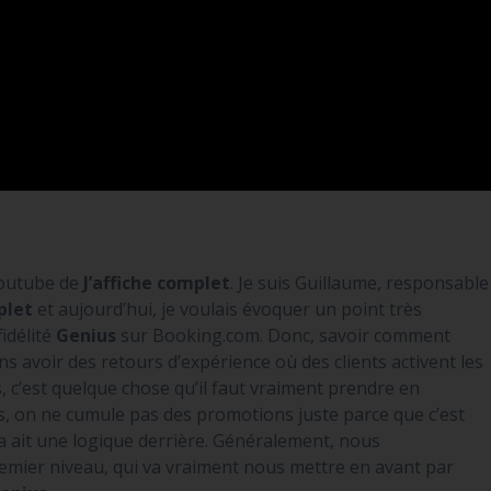
Youtube de
J’affiche complet
. Je suis Guillaume, responsable
plet
et aujourd’hui, je voulais évoquer un point très
idélité
Genius
sur Booking.com. Donc, savoir comment
vons avoir des retours d’expérience où des clients activent les
 c’est quelque chose qu’il faut vraiment prendre en
, on ne cumule pas des promotions juste parce que c’est
 ça ait une logique derrière. Généralement, nous
mier niveau, qui va vraiment nous mettre en avant par