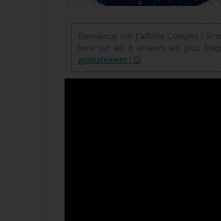
Bienvenue sur J'affiche Complet ! Si 
livre sur les 6 erreurs les plus fré
gratuitement ! 🙂