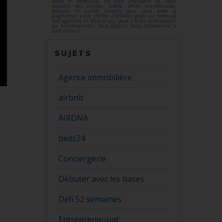
cédée ni revendue. En vous inscrivant ici, vous
recevrez des articles, vidéos, offres commerciales,
podcasts et autres conseils pour vous aider à
augmenter votre chiffre d'affaires grâce au revenue
management et tout ce qui peut y aider directement
ou indirectement. Vous pouvez vous désabonner à
tout instant.
SUJETS
Agence immobilière
airbnb
AIRDNA
beds24
Conciergerie
Débuter avec les bases
Défi 52 semaines
Entrepreneuriat