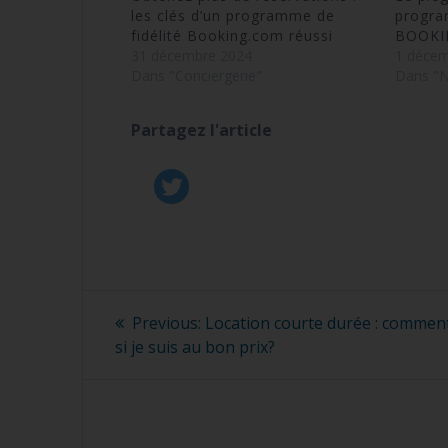
les clés d’un programme de
progra
fidélité Booking.com réussi
BOOKI
31 décembre 2024
1 décem
Dans "Conciergerie"
Dans "N
Partagez l'article
Navigation
Previous
Previous:
Location courte durée : comment
post:
de
si je suis au bon prix?
l’article