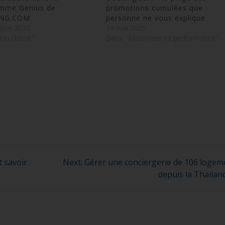
mme Genius de
promotions cumulées que
NG.COM
personne ne vous explique
bre 2020
19 mai 2025
on classé"
Dans "Maximiser sa performance"
Next
 savoir
Next:
Gérer une conciergerie de 106 logem
post:
depuis la Thaïlan