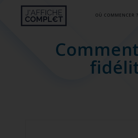
Skip
to
OÙ COMMENCER 
content
Comment 
fidél