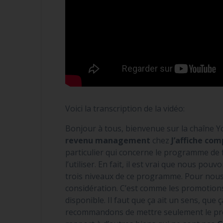
Voici la transcription de la vidéo:
Bonjour à tous, bienvenue sur la chaîne 
revenu management
chez
J’affiche com
particulier qui concerne le programme de f
l’utiliser. En fait, il est vrai que nous pou
trois niveaux de ce programme. Pour nous,
considération. C’est comme les promotions
disponible. Il faut que ça ait un sens, que
recommandons de mettre seulement le pre