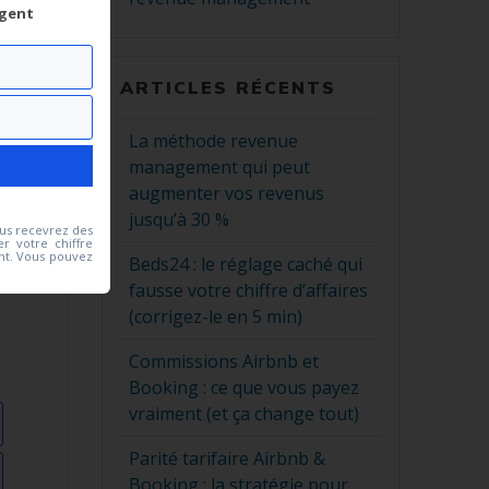
rgent
ARTICLES RÉCENTS
La méthode revenue
management qui peut
augmenter vos revenus
jusqu’à 30 %
ous recevrez des
r votre chiffre
nt. Vous pouvez
Beds24 : le réglage caché qui
fausse votre chiffre d’affaires
(corrigez-le en 5 min)
Commissions Airbnb et
Booking : ce que vous payez
vraiment (et ça change tout)
Parité tarifaire Airbnb &
Booking : la stratégie pour