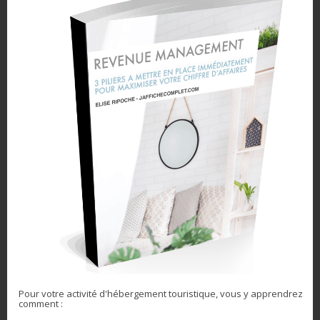
Dans "Non classé"
17 décembre 2024
Dans "revenue
management"
Fausse promotion:
Bonne ou mauvaise
idée?
21 décembre 2023
Dans "Maximiser sa
performance"
Partagez l'article
Pour votre activité d'hébergement touristique, vous y apprendrez
comment :