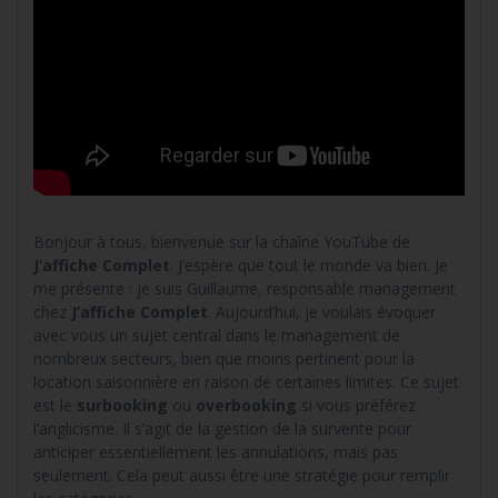
Bonjour à tous, bienvenue sur la chaîne YouTube de
J’affiche Complet
. J’espère que tout le monde va bien. Je
me présente : je suis Guillaume, responsable management
chez
J’affiche Complet
. Aujourd’hui, je voulais évoquer
avec vous un sujet central dans le management de
nombreux secteurs, bien que moins pertinent pour la
location saisonnière en raison de certaines limites. Ce sujet
est le
surbooking
ou
overbooking
si vous préférez
l’anglicisme. Il s’agit de la gestion de la survente pour
anticiper essentiellement les annulations, mais pas
seulement. Cela peut aussi être une stratégie pour remplir