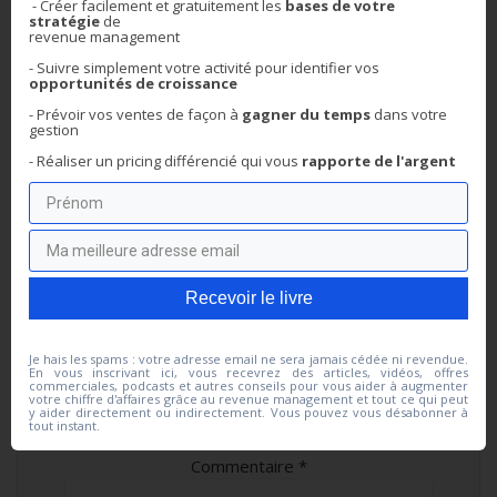
- Créer facilement et gratuitement les
bases de votre
stratégie
de
revenue management
- Suivre simplement votre activité pour
identifier vos
Navigation
opportunités de croissance
Previous
Next
Previous:
Promotions :
Next:
Grands gîtes:
- Prévoir vos ventes de façon à
gagner du temps
dans votre
de
post:
post:
Arrêtez de faire ces
Difficile d’optimiser son
gestion
erreurs!!!
chiffre d’affaires?
- Réaliser un pricing différencié qui
vous
rapporte de l'argent
l’article
Recevoir le livre
Laisser un commentaire
Je hais les spams : votre adresse email ne sera jamais cédée ni revendue.
En vous inscrivant ici, vous recevrez des articles, vidéos, offres
commerciales, podcasts et autres conseils pour vous aider à augmenter
votre chiffre d'affaires grâce au revenue management et tout ce qui peut
Votre adresse e-mail ne sera pas publiée.
Les
y aider directement ou indirectement. Vous pouvez vous désabonner à
champs obligatoires sont indiqués avec
*
tout instant.
Commentaire
*