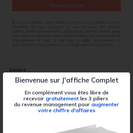
Recevoir le livre
Je hais les spams : votre adresse email ne sera jamais cédée ni
revendue. En vous inscrivant ici, vous recevrez des articles,
vidéos, offres commerciales, podcasts et autres conseils pour
vous aider à augmenter votre chiffre d'affaires grâce au revenue
management et tout ce qui peut y aider directement ou
indirectement. Vous pouvez vous désabonner à tout instant.
Similaire
Bienvenue sur J'affiche Complet
En complément vous êtes libre de
recevoir
gratuitement
les 3 piliers
du revenue management pour
augmenter
Revue de presse :
Stratégies gagnantes :
votre chiffre d'affaires
surbooking, erreurs
les outils clés du
tarifaires et chiffre
revenue management
d’affaires
en location
7 mai 2019
saisonnière