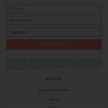
Recevoir le livre
Je hais les spams : votre adresse email ne sera jamais cédée ni revendue. En vous
inscrivant ici, vous recevrez des articles, vidéos, offres commerciales, podcasts et autres
conseils pour vous aider à augmenter votre chiffre d'affaires grâce au revenue
management et tout ce qui peut y aider directement ou indirectement. Vous pouvez
vous désabonner à tout instant.
SUJETS
Agence immobilière
airbnb