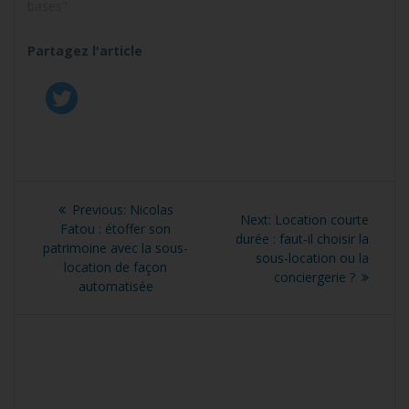
bases"
Partagez l'article
Navigation
Previous
Previous:
Nicolas
Next
Next:
Location courte
de
post:
Fatou : étoffer son
post:
durée : faut-il choisir la
patrimoine avec la sous-
sous-location ou la
l’article
location de façon
conciergerie ?
automatisée