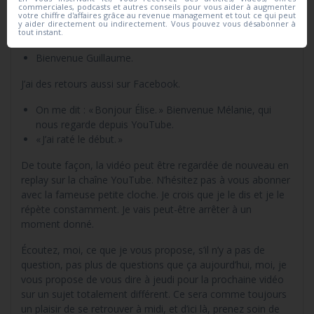
commerciales, podcasts et autres conseils pour vous aider à augmenter
Bienvenue Phile.
votre chiffre d'affaires grâce au revenue management et tout ce qui peut
y aider directement ou indirectement. Vous pouvez vous désabonner à
Bienvenue Patrick Andrieu.
tout instant.
Bienvenue à tout le monde.
Bienvenue Guillaume.
J’ai des retours aussi sur Facebook.
On me dit : « Bonjour Élise. » Bienvenue Mélanie, qui
nous regarde depuis YouTube.
« J’ai raté le début. »
De toute façon, la vidéo peut être regardée de nouveau en
replay sur la chaîne YouTube. N’hésitez pas à vous abonner
avec la fameuse petite cloche. Je crois que je le dis et je le
répète constamment. Je vais peut-être arrêter à un
moment donné.
Écoutez, moi, ce que je vous propose, s’il n’y a pas de
question, pas plus de questions que ça aujourd’hui, moi, je
vous propose de vous dire à jeudi pour la prochaine vidéo
sur un sujet totalement différent. Ce sera comme toujours
un plaisir de se retrouver à midi, et d’ici là, prenez soin de