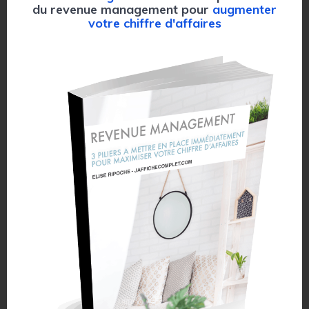
vous recevez le paiement. Ces deux éléments, en fait, sont
du revenue management pour
augmenter
très liés, c’est capital pour responsabiliser votre
votre chiffre d'affaires
interlocuteur sur le fait que vous, vous allez bloquer la
disponibilité pour lui laisser la place. Et c’est ça que sur
lequel on veut se protéger. Parce qu’il est hors de question
qu’on bloque toute notre année, si c’est quelqu’un qui dit
avoir l’intention de venir toute l’année. Il est hors de
question qu’on bloque toute l’année pour que finalement, le
gars ne vienne quasiment jamais. Et j’irai même plus loin, il
est hors de question qu’on bloque toute l’année avec un
prix moyen, du fait de la négociation, pour qu’au final, il ne
vienne que pendant les périodes fortes, ou pendant les
périodes où il y a des événements. Et ces périodes-là, on
n’avait pas besoin de lui pour les remplir. Donc il faut qu’on
s’assure de sécuriser le fait qu’il va venir chez nous, et que
ce prix, il est réellement conditionné à sa venue et son
paiement effectif dans les lieux. Donc pour ça, c’est très
important de quadriller les conditions d’annulation et le
mode de paiement. Je pense que si par exemple, c’est
quelqu’un qui vient sur plusieurs semaines ou sur plusieurs
mois, ça peut être intéressant de demander le paiement en
amont, et pour une période donnée. Comme ça, vous