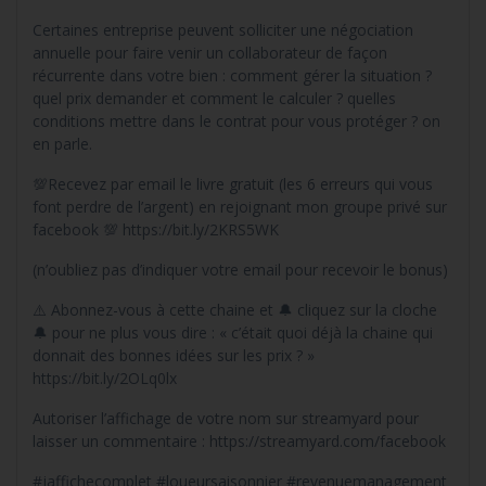
Certaines entreprise peuvent solliciter une négociation
annuelle pour faire venir un collaborateur de façon
récurrente dans votre bien : comment gérer la situation ?
quel prix demander et comment le calculer ? quelles
conditions mettre dans le contrat pour vous protéger ? on
en parle.
💯Recevez par email le livre gratuit (les 6 erreurs qui vous
font perdre de l’argent) en rejoignant mon groupe privé sur
facebook 💯 https://bit.ly/2KRS5WK
(n’oubliez pas d’indiquer votre email pour recevoir le bonus)
⚠️ Abonnez-vous à cette chaine et 🔔 cliquez sur la cloche
🔔 pour ne plus vous dire : « c’était quoi déjà la chaine qui
donnait des bonnes idées sur les prix ? »
https://bit.ly/2OLq0lx
Autoriser l’affichage de votre nom sur streamyard pour
laisser un commentaire : https://streamyard.com/facebook
#jaffichecomplet #loueursaisonnier #revenuemanagement