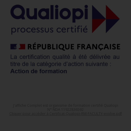
J'affiche Complet est organisme de formation certifié Qualiopi
N° NDA 11922836592
Cliquer pour accéder à Certificat-Qualiopi-RM-FACULTY-evolve.pdf