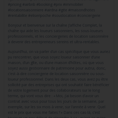
#pricing #airbnb #booking #prix #immobilier
#locationsaisonniere #airdna #gite #maisondhotes
#rentabilite #eliseripoche #souslocation #conciergerie
Bonjour et bienvenue sur la chaîne J’affiche Complet, la
chaîne qui aide les loueurs saisonniers, les sous-loueurs
professionnels, et les conciergeries de location saisonnière
à devenir des entrepreneurs sereins et ultra-rentables.
Aujourd’hui, on va parler d’un cas spécifique que vous auriez
pu rencontrer, que vous soyez loueur saisonnier d’une
maison, d’un gîte, ou d’une maison d’hôtes, où que vous
soyez aussi gestionnaire de patrimoine pour autrui, donc,
c’est-à-dire conciergerie de location saisonnière ou sous-
loueur professionnel. Dans les deux cas, vous avez pu être
sollicité par des entreprises qui ont souhaité faire bénéficier
de votre logement pour des collaborateurs sur le long
terme, qui vont vous dire : « Moi, j’ai besoin d’avoir un
contrat avec vous pour tous les jours de la semaine, par
exemple, sur les six mois à venir, sur l’année à venir. Quel
est le prix que vous me faites ? » Dans ces cas-là, c’est
toujours un peu délicat de répondre à ça : qu’est-ce qu’on