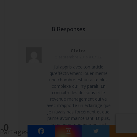
8 Responses
Claire
5 septembre 2019 à 07:32
J’ai appris avec ton article
qu’effectivement louer même
une chambre est un acte plus
complexe qu’il n’y paraît. En
connaître les dessous et le
revenue management qui va
avec m’apporte un éclairage que
je n’avais pas forcément et que
j’aime avoir maintenant. Et puis,
le revenue management est
0
Partages
utile dans tous les domaines 😉