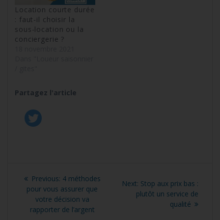
Location courte durée
: faut-il choisir la
sous-location ou la
conciergerie ?
18 novembre 2021
Dans "Loueur saisonnier
/ gites"
Partagez l'article
Navigation
Previous
Previous:
4 méthodes
Next
Next:
Stop aux prix bas :
de
post:
pour vous assurer que
post:
plutôt un service de
votre décision va
qualité
l’article
rapporter de l’argent