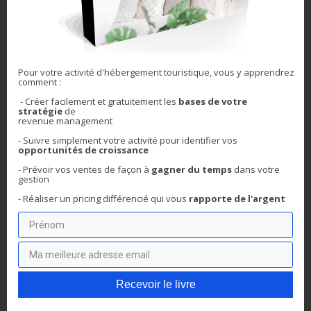
C’est, en fait, probablement le seul parent pauvre de
Pour votre activité d'hébergement touristique, vous y apprendrez
comment :
l’apprentissage et l’information en immobilier/tourisme
indépendant (en francophonie).
- Créer facilement et gratuitement les
bases de votre
stratégie
de
revenue management
Nous avons la possibilité d’être guidé sur l’ensemble des
aspects de l’investissement ;
- Suivre simplement votre activité pour
identifier vos
opportunités de croissance
Mais, nous restons seuls face aux problématiques
relativement techniques du
revenue management
et
- Prévoir vos ventes de façon à
gagner du temps
dans votre
gestion
de la
maximisation du chiffre d’affaires.
- Réaliser un pricing différencié qui
vous
rapporte de l'argent
Et pourtant, un vrai besoin s’exprime. Comme l’attestent les
différentes demandes, de plusieurs centaines d’abonnés de
ma communauté YouTube et
Facebook
.
Je suis d’ailleurs très souvent sollicitée sur les thématiques
suivantes :
Recevoir le livre
Savoir augmenter la profitabilité de vos actifs et