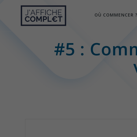
Skip
to
OÙ COMMENCER 
content
#5 : Comm