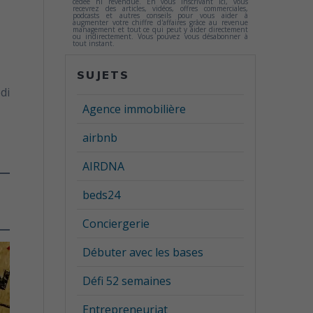
cédée ni revendue. En vous inscrivant ici, vous
recevrez des articles, vidéos, offres commerciales,
podcasts et autres conseils pour vous aider à
augmenter votre chiffre d'affaires grâce au revenue
management et tout ce qui peut y aider directement
ou indirectement. Vous pouvez vous désabonner à
tout instant.
SUJETS
di
Agence immobilière
airbnb
AIRDNA
beds24
Conciergerie
Débuter avec les bases
Défi 52 semaines
Entrepreneuriat