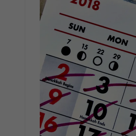
En comp
du re