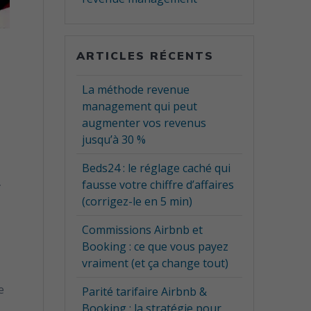
rgent
ARTICLES RÉCENTS
La méthode revenue
management qui peut
augmenter vos revenus
jusqu’à 30 %
ous recevrez des
r votre chiffre
Beds24 : le réglage caché qui
nt. Vous pouvez
fausse votre chiffre d’affaires
r
(corrigez-le en 5 min)
Commissions Airbnb et
Booking : ce que vous payez
vraiment (et ça change tout)
e
Parité tarifaire Airbnb &
Booking : la stratégie pour