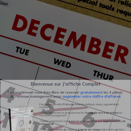
Bienvenue sur J'affiche Complet
lément vous êtes libre de recevoir
gratuitement
les 
venue management pour
augmenter votre chiffre d'a
Pour votre activité d'hébergement touristique, vous y ap
comment :
- Créer facilement et gratuitement les
bases de votre st
revenue management
- Suivre simplement votre activité pour
identifier vos
oppo
croissance
- Prévoir vos ventes de façon à
gagner du temps
dans v