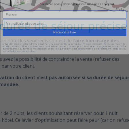
- Réaliser un pricing différencié qui
vous
rapporte de l'a
durée de séjour précise
on hôtel les vendredis soir est de
faire bon usage des
Recevoir le livre
avez la possibilité de contraindre la vente (refuser des
ms : votre adresse email ne sera jamais cédée ni revendue. En vous inscrivant ici, v
 par votre client.
os, offres commerciales, podcasts et autres conseils pour vous aider à augmente
ce au revenue management et tout ce qui peut y aider directement ou indirecteme
 à tout instant.
ation du client n’est pas autorisée si sa durée de séjou
demandée
.
 de 2 nuits, les clients souhaitant réserver pour 1 nuit
ôtel. Ce levier d’optimisation peut faire peur (car on refus