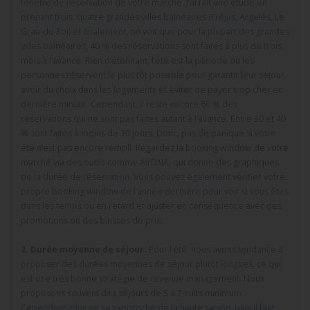
fenêtre de réservation de votre marché. J’ai fait une étude en
prenant trois, quatre grandes villes balnéaires (Fréjus, Argelès, Le
Grau-du-Roi) et finalement, on voit que pour la plupart des grandes
villes balnéaires, 40 % des réservations sont faites à plus de trois
mois à l’avance. Rien d’étonnant, l’été est la période où les
personnes réservent le plus tôt possible pour garantir leur séjour,
avoir du choix dans les logements et éviter de payer trop cher en
dernière minute. Cependant, il reste encore 60 % des
réservations qui ne sont pas faites autant à l’avance. Entre 30 et 40
% sont faites à moins de 30 jours. Donc, pas de panique si votre
été n’est pas encore rempli. Regardez la booking window de votre
marché via des outils comme AirDNA, qui donne des graphiques
de la durée de réservation. Vous pouvez également vérifier votre
propre booking window de l’année dernière pour voir si vous êtes
dans les temps ou en retard et ajuster en conséquence avec des
promotions ou des baisses de prix.
2. Durée moyenne de séjour:
Pour l’été, nous avons tendance à
proposer des durées moyennes de séjour plutôt longues, ce qui
est une très bonne stratégie de revenue management. Nous
proposons souvent des séjours de 5 à 7 nuits minimum.
Cependant, plus on se rapproche de la haute saison, plus il faut