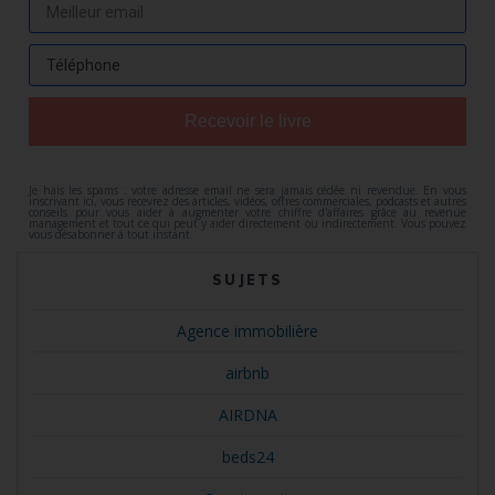
Recevoir le livre
Je hais les spams : votre adresse email ne sera jamais cédée ni revendue. En vous
inscrivant ici, vous recevrez des articles, vidéos, offres commerciales, podcasts et autres
conseils pour vous aider à augmenter votre chiffre d'affaires grâce au revenue
management et tout ce qui peut y aider directement ou indirectement. Vous pouvez
vous désabonner à tout instant.
SUJETS
Agence immobilière
airbnb
AIRDNA
beds24