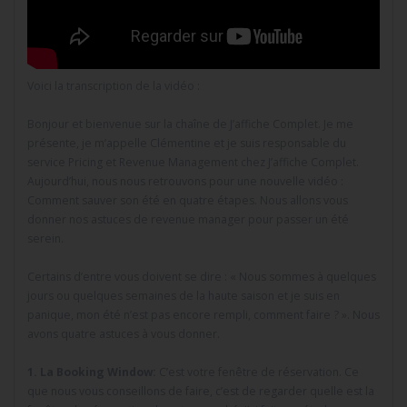
Voici la transcription de la vidéo :
Bonjour et bienvenue sur la chaîne de J’affiche Complet. Je me
présente, je m’appelle Clémentine et je suis responsable du
service Pricing et Revenue Management chez J’affiche Complet.
Aujourd’hui, nous nous retrouvons pour une nouvelle vidéo :
Comment sauver son été en quatre étapes. Nous allons vous
donner nos astuces de revenue manager pour passer un été
serein.
Certains d’entre vous doivent se dire : « Nous sommes à quelques
jours ou quelques semaines de la haute saison et je suis en
panique, mon été n’est pas encore rempli, comment faire ? ». Nous
avons quatre astuces à vous donner.
1. La Booking Window:
C’est votre fenêtre de réservation. Ce
que nous vous conseillons de faire, c’est de regarder quelle est la