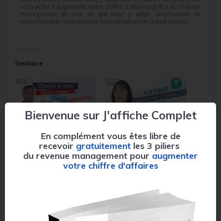
vous aider à augmenter votre chiffre d'affaires grâce au revenue
management et tout ce qui peut y aider directement ou
indirectement. Vous pouvez vous désabonner à tout instant.
Similaire
Bienvenue sur J'affiche Complet
Choisissez le meilleur
Qui est Clémentine,
En complément vous êtes libre de
channel manager pour
responsable pricing
recevoir
gratuitement
les 3 piliers
Airbnb : 3 étapes à
stratégique et
du revenue management pour
augmenter
suivre absolument
revenue management
votre chiffre d'affaires
28 janvier 2025
chez J’affiche
Dans "revenue
complet?
management"
25 juillet 2024
Dans "Interviews"