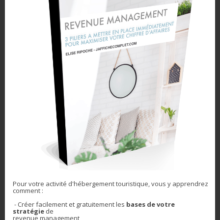
Les clés d’une
performance optimale
en location courte
durée
18 avril 2025
Dans "revenue
management"
Partagez l'article
Pour votre activité d'hébergement touristique, vous y apprendrez
comment :
Navigation
- Créer facilement et gratuitement les
bases de votre
Previous
Previous:
Est ce
stratégie
de
Next
Next:
Demande de
post:
vraiment interessant les
revenue management