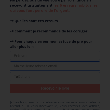
Ne perdez pas de vue votre performance en
recevant
gratuitement
l
es 6 erreurs habituelles
qui vous font perdre de l'argent.
🗝️ Quelles sont ces erreurs
🗝️ Comment je recommande de les corriger
🗝️ Pour chaque erreur mon astuce de pro pour
aller plus loin
Recevoir le livre
Je hais les spams : votre adresse email ne sera jamais cédée ni
revendue. En vous inscrivant ici, vous recevrez des articles,
vidéos, offres commerciales, podcasts et autres conseils pour