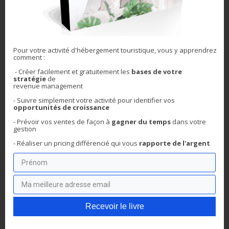
🗝️ Comment je recommande de les corriger
🗝️ Pour chaque erreur mon astuce de pro pour
Pour votre activité d'hébergement touristique, vous y apprendrez
aller plus loin
comment :
- Créer facilement et gratuitement les
bases de votre
stratégie
de
revenue management
- Suivre simplement votre activité pour
identifier vos
opportunités de croissance
- Prévoir vos ventes de façon à
gagner du temps
dans votre
gestion
Recevoir le livre
- Réaliser un pricing différencié qui
vous
rapporte de l'argent
Je hais les spams : votre adresse email ne sera jamais cédée ni
revendue. En vous inscrivant ici, vous recevrez des articles,
vidéos, offres commerciales, podcasts et autres conseils pour
vous aider à augmenter votre chiffre d'affaires grâce au revenue
management et tout ce qui peut y aider directement ou
Recevoir le livre
indirectement. Vous pouvez vous désabonner à tout instant.