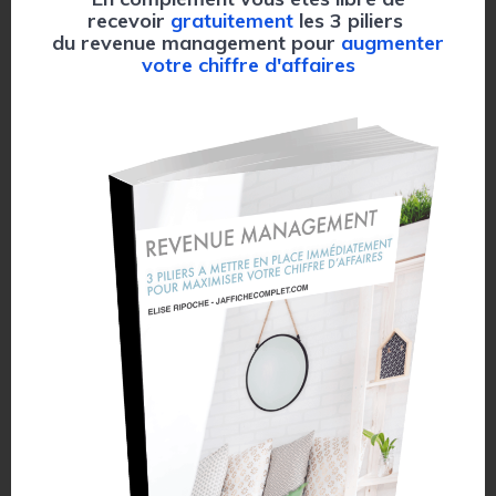
recevoir
gratuitement
les 3 piliers
du revenue management pour
augmenter
votre chiffre d'affaires
Merci d'avoir lu cet
article.
Ne perdez pas de vue votre performance en
recevant
gratuitement
l
es 6 erreurs habituelles
qui vous font perdre de l'argent.
🗝️ Quelles sont ces erreurs