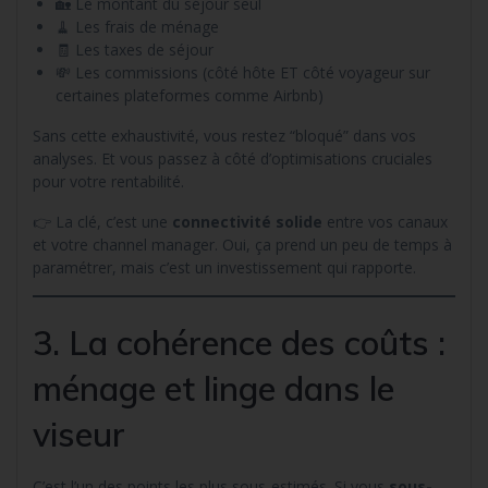
🏡 Le montant du séjour seul
🧹 Les frais de ménage
🧾 Les taxes de séjour
💸 Les commissions (côté hôte ET côté voyageur sur
certaines plateformes comme Airbnb)
Sans cette exhaustivité, vous restez “bloqué” dans vos
analyses. Et vous passez à côté d’optimisations cruciales
pour votre rentabilité.
👉 La clé, c’est une
connectivité solide
entre vos canaux
et votre channel manager. Oui, ça prend un peu de temps à
paramétrer, mais c’est un investissement qui rapporte.
3. La cohérence des coûts :
ménage et linge dans le
viseur
C’est l’un des points les plus sous-estimés. Si vous
sous-