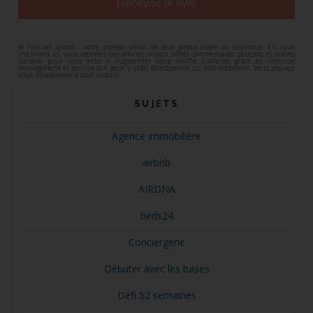
Recevoir le livre
Je hais les spams : votre adresse email ne sera jamais cédée ni revendue. En vous
inscrivant ici, vous recevrez des articles, vidéos, offres commerciales, podcasts et autres
conseils pour vous aider à augmenter votre chiffre d'affaires grâce au revenue
management et tout ce qui peut y aider directement ou indirectement. Vous pouvez
vous désabonner à tout instant.
SUJETS
Agence immobilière
airbnb
AIRDNA
beds24
Conciergerie
Débuter avec les bases
Défi 52 semaines