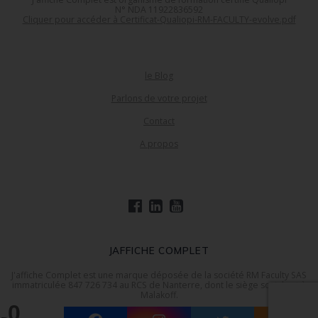
N° NDA 11922836592
Cliquer pour accéder à Certificat-Qualiopi-RM-FACULTY-evolve.pdf
le Blog
Parlons de votre projet
Contact
A propos
JAFFICHE COMPLET
J'affiche Complet est une marque déposée de la société RM Faculty SAS
immatriculée 847 726 734 au RCS de Nanterre, dont le siège social est à
Malakoff.
0
© Jaffiche Complet 2018