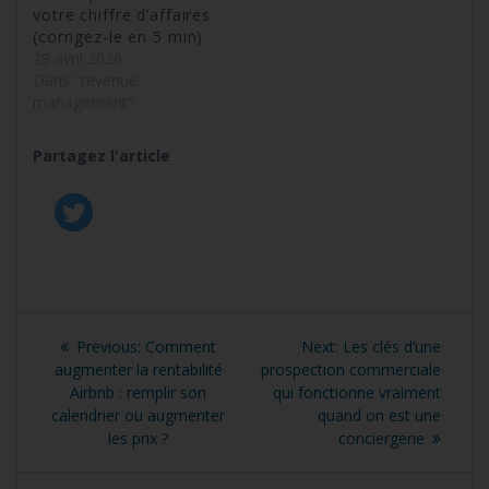
votre chiffre d’affaires
(corrigez-le en 5 min)
28 avril 2026
Dans "revenue
management"
Partagez l'article
Navigation
Previous
Next
Previous:
Comment
Next:
Les clés d’une
de
post:
post:
augmenter la rentabilité
prospection commerciale
Airbnb : remplir son
qui fonctionne vraiment
l’article
calendrier ou augmenter
quand on est une
les prix ?
conciergerie