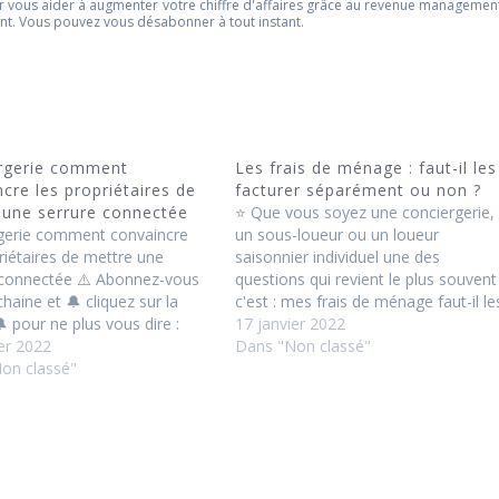
r vous aider à augmenter votre chiffre d'affaires grâce au revenue managemen
ent. Vous pouvez vous désabonner à tout instant.
rgerie comment
Les frais de ménage : faut-il les
cre les propriétaires de
facturer séparément ou non ?
 une serrure connectée
⭐ Que vous soyez une conciergerie,
gerie comment convaincre
un sous-loueur ou un loueur
riétaires de mettre une
saisonnier individuel une des
 connectée ⚠️ Abonnez-vous
questions qui revient le plus souvent
chaine et 🔔 cliquez sur la
c'est : mes frais de ménage faut-il le
 pour ne plus vous dire :
facturer séparément du prix de la nui
17 janvier 2022
 quoi déjà la chaine qui
er 2022
ou les mettre dans le prix de la nuit ?
Dans "Non classé"
des bonnes idées sur les prix
on classé"
Je réponds à cette…
://bit.ly/2OLq0lx 💯
ces pour vous 💯 🏠 Ces…