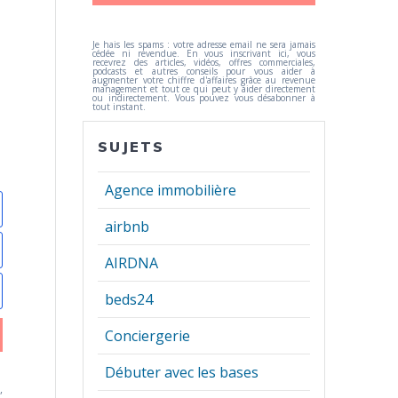
Je hais les spams : votre adresse email ne sera jamais
cédée ni revendue. En vous inscrivant ici, vous
recevrez des articles, vidéos, offres commerciales,
podcasts et autres conseils pour vous aider à
augmenter votre chiffre d'affaires grâce au revenue
management et tout ce qui peut y aider directement
ou indirectement. Vous pouvez vous désabonner à
tout instant.
SUJETS
Agence immobilière
airbnb
AIRDNA
beds24
Conciergerie
Débuter avec les bases
,