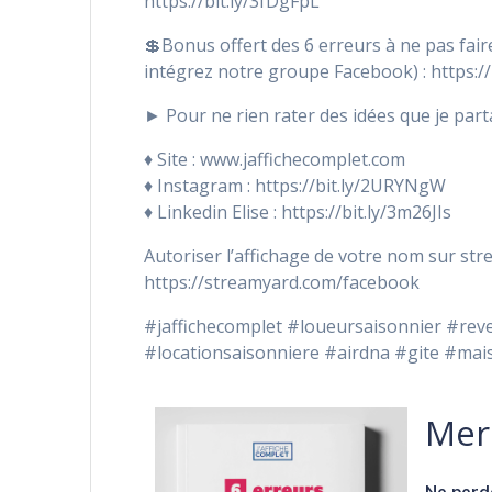
https://bit.ly/3fDgFpL
💲Bonus offert des 6 erreurs à ne pas fair
intégrez notre groupe Facebook) : https://
► Pour ne rien rater des idées que je par
♦️ Site : www.jaffichecomplet.com
♦️ Instagram : https://bit.ly/2URYNgW
♦️ Linkedin Elise : https://bit.ly/3m26JIs
Autoriser l’affichage de votre nom sur st
https://streamyard.com/facebook
#jaffichecomplet #loueursaisonnier #re
#locationsaisonniere #airdna #gite #mai
Merc
Ne perd