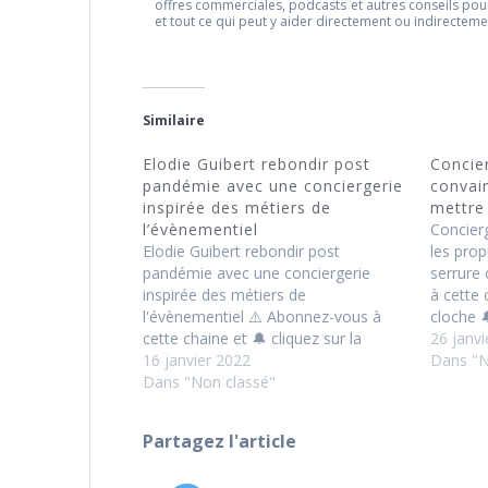
offres commerciales, podcasts et autres conseils pou
et tout ce qui peut y aider directement ou indirectem
Similaire
Elodie Guibert rebondir post
Concie
pandémie avec une conciergerie
convain
inspirée des métiers de
mettre
l’évènementiel
Concier
Elodie Guibert rebondir post
les prop
pandémie avec une conciergerie
serrure
inspirée des métiers de
à cette 
l'évènementiel ⚠️ Abonnez-vous à
cloche 
cette chaine et 🔔 cliquez sur la
"c'était
26 janvi
cloche 🔔 pour ne plus vous dire :
16 janvier 2022
donnait 
Dans "N
"c'était quoi déjà la chaine qui
Dans "Non classé"
?" https
donnait des bonnes idées sur les prix
Ressour
?" https://bit.ly/2OLq0lx 💯
Partagez l'article
Ressources pour vous…