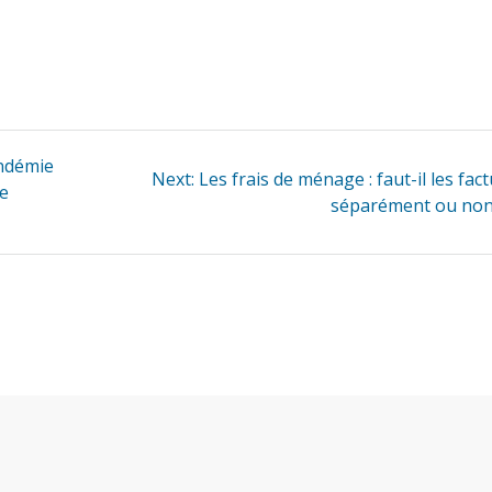
andémie
Next
Next:
Les frais de ménage : faut-il les fac
de
post:
séparément ou non