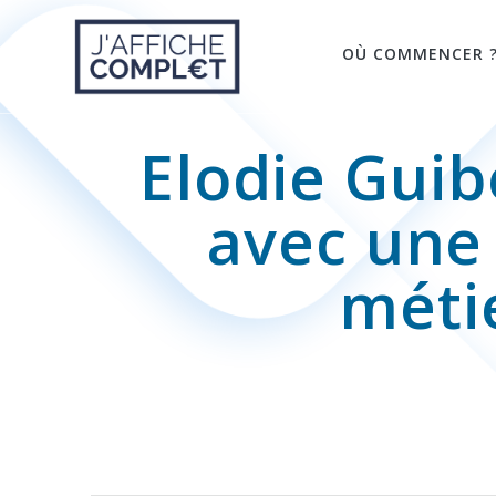
Skip
to
OÙ COMMENCER 
content
Elodie Gui
avec une 
méti