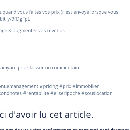
e quand vous faites vos prix (il est envoyé lorsque vous
bit.ly/3fDgFpL
tage & augmenter vos revenus :
reamyard pour laisser un commentaire :
venuemanagement #pricing #prix #immobilier
sondhotes #rentabilite #eliseripoche #souslocation
i d'avoir lu cet article.
ez pas de vue votre performance en recevant
gratuitement