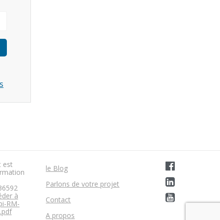
s
t est
le Blog
rmation
Parlons de votre projet
36592
éder à
Contact
opi-RM-
.pdf
A propos