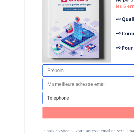
l
es 6 er
🗝️ Quel
🗝️ Com
🗝️ Pou
Je hais les spams : votre adresse email ne sera jamai