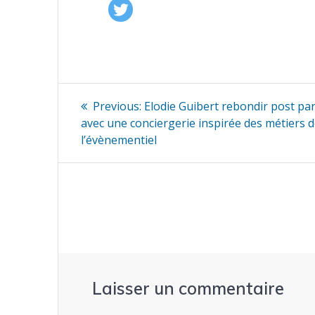
Navigation
Previous
Previous:
Elodie Guibert rebondir post p
post:
de
avec une conciergerie inspirée des métiers 
l’évènementiel
l’article
Laisser un commentaire