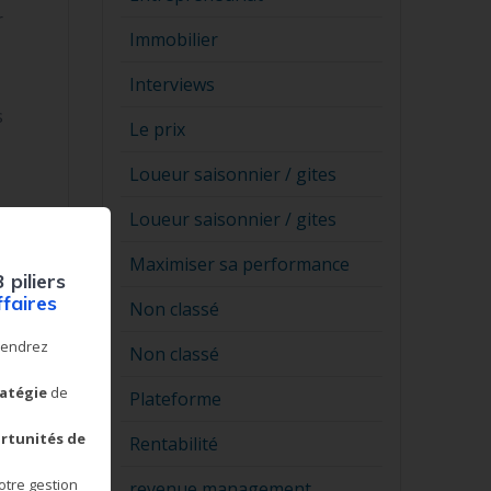
r
Immobilier
Interviews
s
Le prix
Loueur saisonnier / gites
Loueur saisonnier / gites
Maximiser sa performance
3 piliers
u
ffaires
Non classé
prendrez
Non classé
ratégie
de
Plateforme
rtunités de
Rentabilité
otre gestion
revenue management