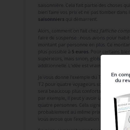
saisonnière. Cela fait partie des choses qu
bien faire vos prix et ne pas tomber dans 
saisonniers
qui démarrent.
Alors, comment on fait chez
J’affiche comp
faire de suspense : nous avons pour habit
montant par personne en plus. Ce montant
plus possible à
5 euros
. Pour certains bie
supérieurs, mais sinon, globalement, nou
additionnelle. L’idée est vraiment de ne pa
En comp
Je vous donne l’exemple du T2. Si nous avo
du re
T2 pour quatre voyageurs soit égal à celu
sera beaucoup plus confortable avec deu
par exemple, il peut y avoir un écart de
20
quatre personnes. Cela signifie qu’un T2 
probablement au même prix qu’un T3, donc
vous avoue que l’explication peut sembler u