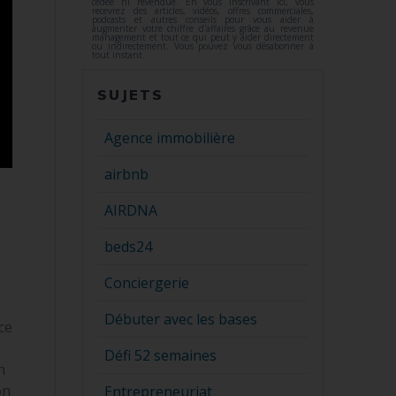
cédée ni revendue. En vous inscrivant ici, vous
recevrez des articles, vidéos, offres commerciales,
podcasts et autres conseils pour vous aider à
augmenter votre chiffre d'affaires grâce au revenue
management et tout ce qui peut y aider directement
ou indirectement. Vous pouvez vous désabonner à
tout instant.
SUJETS
Agence immobilière
airbnb
AIRDNA
beds24
Conciergerie
Débuter avec les bases
ce
Défi 52 semaines
n
on
Entrepreneuriat