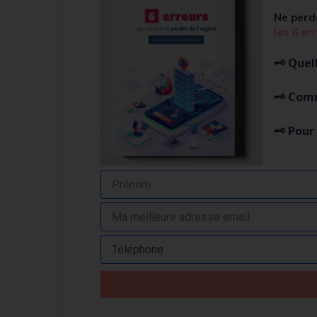
Ne perd
l
es 6 er
🗝️ Quel
🗝️ Com
🗝️ Pou