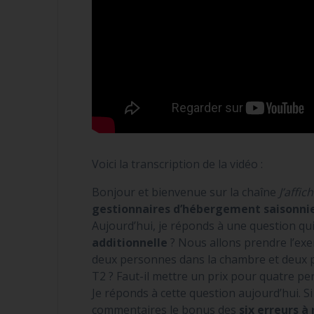
Voici la transcription de la vidéo :
Bonjour et bienvenue sur la chaîne
J’affi
gestionnaires d’hébergement saisonni
Aujourd’hui, je réponds à une question qui
additionnelle
? Nous allons prendre l’ex
deux personnes dans la chambre et deux pe
T2 ? Faut-il mettre un prix pour quatre p
Je réponds à cette question aujourd’hui. S
commentaires le bonus des
six erreurs à