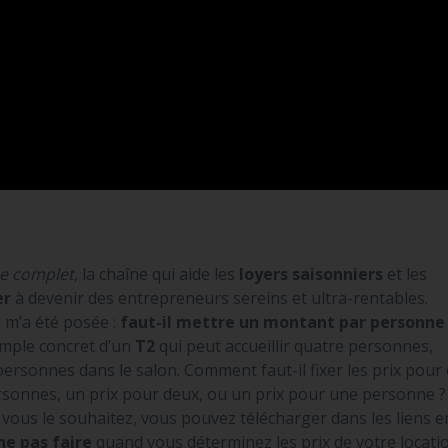
che complet
, la chaîne qui aide les
loyers saisonniers
et les
er
à devenir des entrepreneurs sereins et ultra-rentables.
 m’a été posée :
faut-il mettre un montant par personne
emple concret d’un
T2
qui peut accueillir quatre personnes,
rsonnes dans le salon. Comment faut-il fixer les prix pour 
ersonnes, un prix pour deux, ou un prix pour une personne ?
i vous le souhaitez, vous pouvez télécharger dans les liens e
 ne pas faire
quand vous déterminez les prix de votre locati