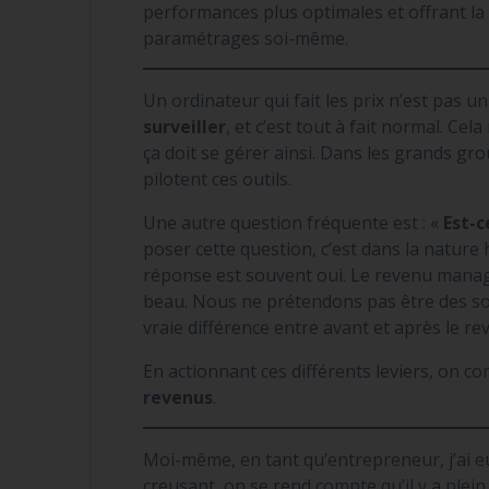
performances plus optimales et offrant la 
paramétrages soi-même.
Un ordinateur qui fait les prix n’est pas u
surveiller
, et c’est tout à fait normal. Cel
ça doit se gérer ainsi. Dans les grands gr
pilotent ces outils.
Une autre question fréquente est : «
Est-c
poser cette question, c’est dans la nature
réponse est souvent oui. Le revenu manag
beau. Nous ne prétendons pas être des sor
vraie différence entre avant et après le 
En actionnant ces différents leviers, on co
revenus
.
Moi-même, en tant qu’entrepreneur, j’ai eu 
creusant, on se rend compte qu’il y a plein