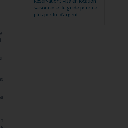
Réservations visa en location
saisonnière : le guide pour ne
plus perdre d’argent
ue
i
se
ne
es
en
 a