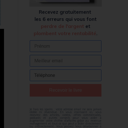
Recevez
gratuitement
les 6 erreurs qui vous font
perdre de l'argent
et
plombent votre rentabilité
.
Recevoir le livre
Je hais les spams : votre adresse email ne sera jamais
cédée ni revendue. En vous inscrivant ici, vous
recevrez des articles, vidéos, offres commerciales,
podcasts et autres conseils pour vous aider à
augmenter votre chiffre d'affaires grâce au revenue
management et tout ce qui peut y aider directement
ou indirectement. Vous pouvez vous désabonner à