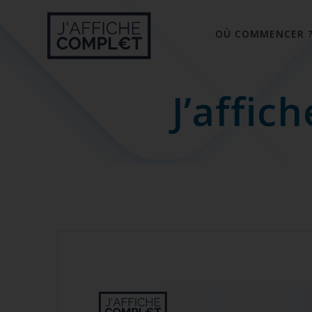
Skip
to
OÙ COMMENCER 
content
J’affic