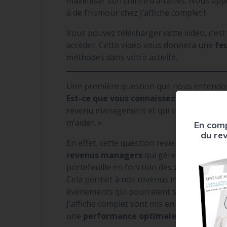
maximiser son chiffre d’affaires. Nous app
a de l’humour chez J’affiche complet !
Vous pouvez télécharger cette vidéo, c’e
accéder. Cette vidéo vous donnera une
feu
méthodes dans votre activité.
Une première question que nous entendons
Est-ce que vous connaissez ma ville ?
» 
revenu management et qui se disent : « Si
m’aider. »
En comp
du re
En effet, cette question revient assez fré
revenus managers
qui gèrent des portefe
portefeuille en fonction des
zones géogr
Cela permet à nos revenus managers d’av
événements qui pourraient se passer, etc
J’affiche complet sont mis en place pour q
une
performance optimale
.