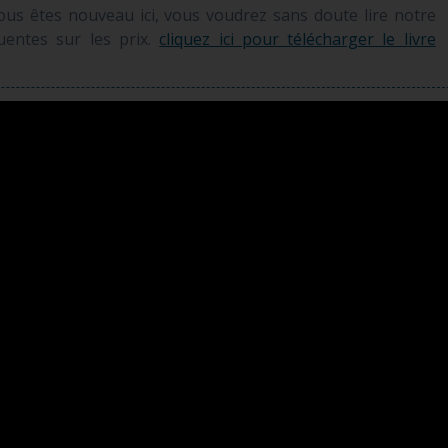
vous êtes nouveau ici, vous voudrez sans doute lire notre
quentes sur les prix.
cliquez ici pour télécharger le livre