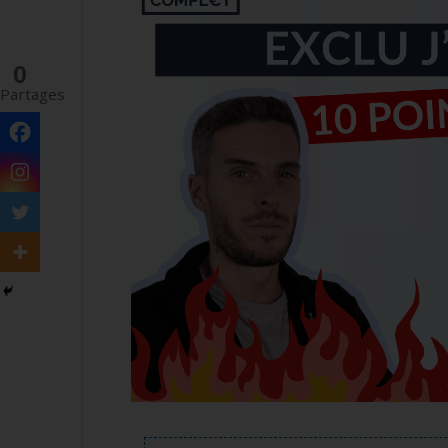
0
Partages