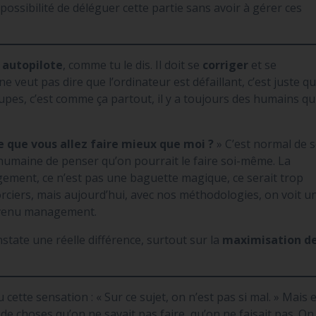
possibilité de déléguer cette partie sans avoir à gérer ces
n
autopilote
, comme tu le dis. Il doit se
corriger
et se
a ne veut pas dire que l’ordinateur est défaillant, c’est juste q
oupes, c’est comme ça partout, il y a toujours des humains qu
e que vous allez faire mieux que moi ?
» C’est normal de 
 humaine de penser qu’on pourrait le faire soi-même. La
ement, ce n’est pas une baguette magique, ce serait trop
ciers, mais aujourd’hui, avec nos méthodologies, on voit u
revenu management.
nstate une réelle différence, surtout sur la
maximisation d
cette sensation : « Sur ce sujet, on n’est pas si mal. » Mais 
 de choses qu’on ne savait pas faire, qu’on ne faisait pas. On