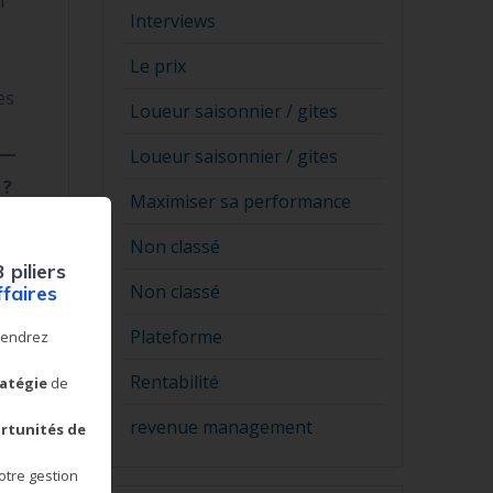
n
Interviews
Le prix
es
Loueur saisonnier / gites
Loueur saisonnier / gites
 ?
Maximiser sa performance
e
Non classé
3 piliers
Non classé
ffaires
es
Plateforme
r
prendrez
e.
Rentabilité
ratégie
de
revenue management
rtunités de
otre gestion