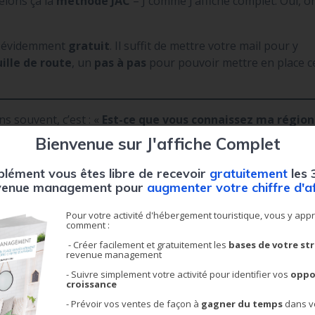
elons ça la
méthode JAC
– J comme J’affiche complet. Oui, o
st évidemment
gratuit
. Il suffit de mettre votre mail pour y
ille de route
, un
pas à pas
pour pouvoir mettre en place c
 souvent, c’est : «
Est-ce que vous connaissez ma région
Ce sont des personnes qui veulent faire prendre en charge l
Bienvenue sur J'affiche Complet
 vous ne connaissez pas ma ville, vous ne pourrez pas
lément vous êtes libre de recevoir
gratuitement
les 
venue management pour
augmenter votre chiffre d'a
quemment. Sur la partie prestation de services, nous avons d
uilles, et dans leur portefeuille, nous orientons un peu leu
Pour votre activité d'hébergement touristique, vous y ap
comment :
aphiques
. Ce sont des grandes zones, pas forcément par vill
- Créer facilement et gratuitement les
bases de votre st
oir des
axes de priorité
selon leurs connaissances, les
revenue management
. Donc oui, nos revenus managers et notre processus chez
- Suivre simplement votre activité pour
identifier vos
oppo
ue nos experts aient toutes les cartes en main afin d’assurer
croissance
- Prévoir vos ventes de façon à
gagner du temps
dans v