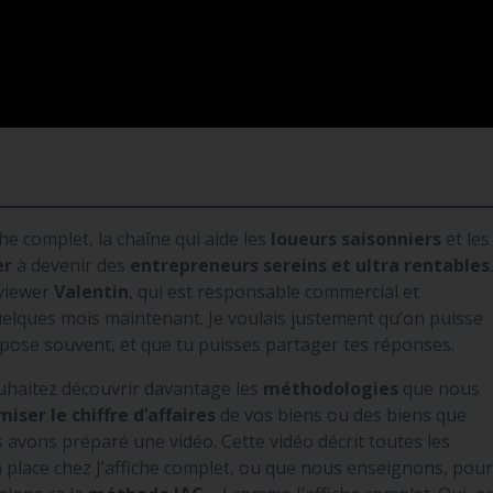
che complet, la chaîne qui aide les
loueurs saisonniers
et les
er
à devenir des
entrepreneurs sereins et ultra rentables
rviewer
Valentin
, qui est responsable commercial et
uelques mois maintenant. Je voulais justement qu’on puisse
 pose souvent, et que tu puisses partager tes réponses.
uhaitez découvrir davantage les
méthodologies
que nous
iser le chiffre d’affaires
de vos biens ou des biens que
avons préparé une vidéo. Cette vidéo décrit toutes les
place chez J’affiche complet, ou que nous enseignons, pou