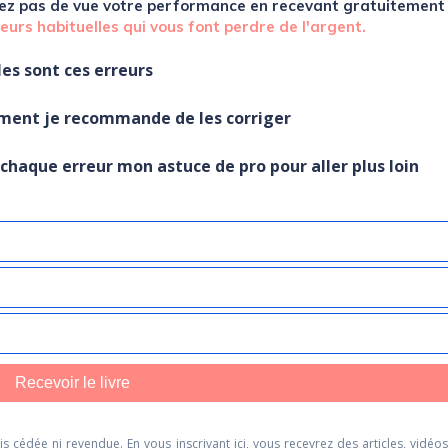
ez pas de vue votre performance en recevant
gratuitement
reurs habituelles qui vous font perdre de l'argent.
les sont ces erreurs
ment je recommande de les corriger
r chaque erreur mon astuce de pro pour aller plus loin
Bienvenue sur J'affiche Complet
En complément vous êtes libre de recevoir
gratuitement
les 3 piliers
du revenue management pour
augmenter votre chiffre d'affaires
Pour votre activité d'hébergement touristique, vous y apprendrez
comment :
Recevoir le livre
- Créer facilement et gratuitement les
bases de votre stratégie
de
revenue management
- Suivre simplement votre activité pour
identifier vos
opportunités de
croissance
- Prévoir vos ventes de façon à
gagner du temps
dans votre gestion
s cédée ni revendue. En vous inscrivant ici, vous recevrez des articles, vidéos