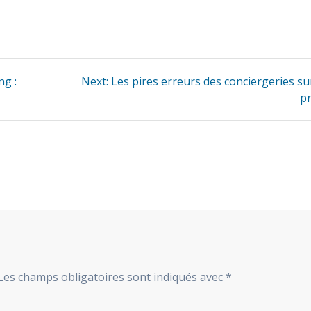
Next
g :
Next:
Les pires erreurs des conciergeries su
post:
pr
Les champs obligatoires sont indiqués avec
*