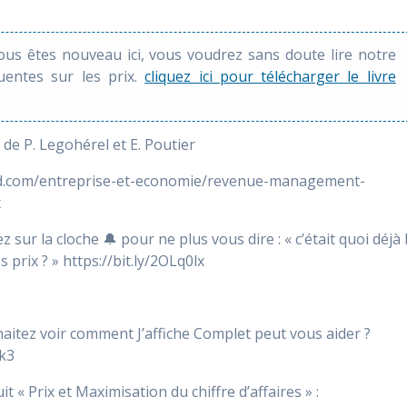
vous êtes nouveau ici, vous voudrez sans doute lire notre
quentes sur les prix.
cliquez ici pour télécharger le livre
de P. Legohérel et E. Poutier
unod.com/entreprise-et-economie/revenue-management-
x
 sur la cloche 🔔 pour ne plus vous dire : « c’était quoi déjà 
 prix ? » https://bit.ly/2OLq0lx
haitez voir comment J’affiche Complet peut vous aider ?
hk3
« Prix et Maximisation du chiffre d’affaires » :