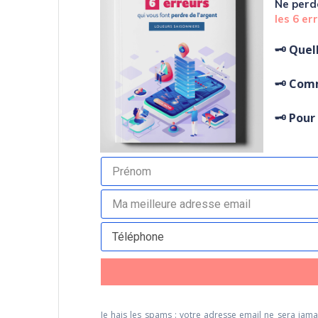
Ne perd
l
es 6 er
🗝️ Quel
🗝️ Com
🗝️ Pou
Je hais les spams : votre adresse email ne sera jamai