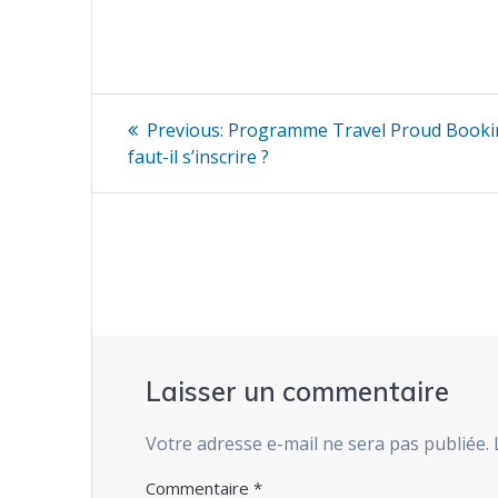
Navigation
Previous
Previous:
Programme Travel Proud Bookin
post:
de
faut-il s’inscrire ?
l’article
Laisser un commentaire
Votre adresse e-mail ne sera pas publiée.
Commentaire
*