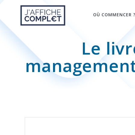
Skip
to
OÙ COMMENCER 
content
Le liv
management d