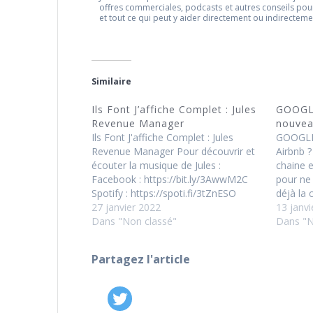
offres commerciales, podcasts et autres conseils pou
et tout ce qui peut y aider directement ou indirectem
Similaire
Ils Font J’affiche Complet : Jules
GOOGLE
Revenue Manager
nouvea
Ils Font J'affiche Complet : Jules
GOOGLE 
Revenue Manager Pour découvrir et
Airbnb 
écouter la musique de Jules :
chaine e
Facebook : https://bit.ly/3AwwM2C
pour ne 
Spotify : https://spoti.fi/3tZnESO
déjà la 
Deezer : https://bit.ly/32z2rnv ⚠️
27 janvier 2022
bonnes i
13 janvi
Abonnez-vous à cette chaine et 🔔
Dans "Non classé"
https://
Dans "N
cliquez sur la cloche 🔔 pour ne plus
pour vo
vous dire : "c'était quoi déjà la chaine
intéres
Partagez l'article
qui…