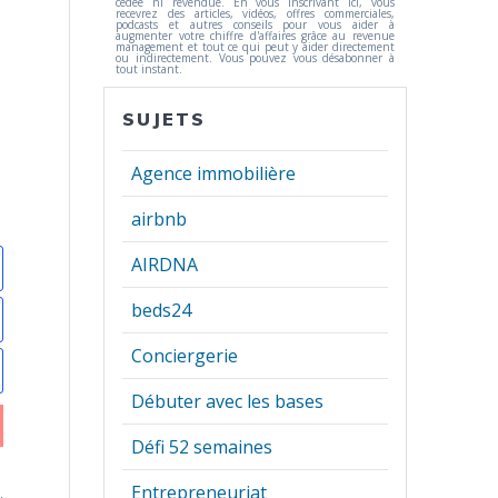
cédée ni revendue. En vous inscrivant ici, vous
recevrez des articles, vidéos, offres commerciales,
podcasts et autres conseils pour vous aider à
augmenter votre chiffre d'affaires grâce au revenue
management et tout ce qui peut y aider directement
ou indirectement. Vous pouvez vous désabonner à
tout instant.
SUJETS
Agence immobilière
airbnb
AIRDNA
beds24
Conciergerie
Débuter avec les bases
Défi 52 semaines
Entrepreneuriat
,