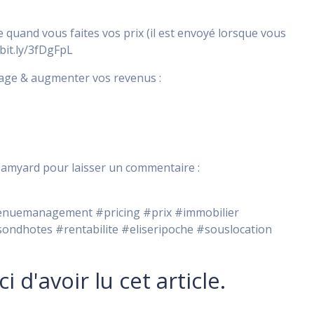
e quand vous faites vos prix (il est envoyé lorsque vous
bit.ly/3fDgFpL
tage & augmenter vos revenus :
reamyard pour laisser un commentaire :
venuemanagement #pricing #prix #immobilier
sondhotes #rentabilite #eliseripoche #souslocation
i d'avoir lu cet article.