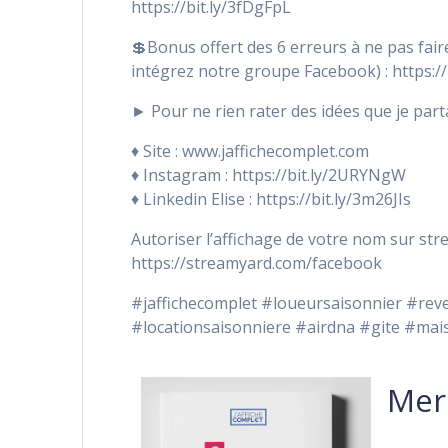
https://bit.ly/3fDgFpL
💲Bonus offert des 6 erreurs à ne pas fair
intégrez notre groupe Facebook) : https://
► Pour ne rien rater des idées que je par
♦️ Site : www.jaffichecomplet.com
♦️ Instagram : https://bit.ly/2URYNgW
♦️ Linkedin Elise : https://bit.ly/3m26JIs
Autoriser l’affichage de votre nom sur st
https://streamyard.com/facebook
#jaffichecomplet #loueursaisonnier #re
#locationsaisonniere #airdna #gite #mai
Merc