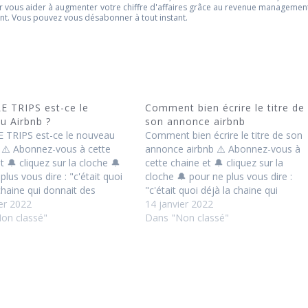
- Réaliser un pricing différencié qui
vous
rapporte de l'argent
r vous aider à augmenter votre chiffre d'affaires grâce au revenue managemen
ent. Vous pouvez vous désabonner à tout instant.
Recevoir le livre
Je hais les spams : votre adresse email ne sera jamais cédée ni revendue. En vous inscrivant ici, vous recevrez des
articles, vidéos, offres commerciales, podcasts et autres conseils pour vous aider à augmenter votre chiffre d'affaires
grâce au revenue management et tout ce qui peut y aider directement ou indirectement. Vous pouvez vous
désabonner à tout instant.
 TRIPS est-ce le
Comment bien écrire le titre de
u Airbnb ?
son annonce airbnb
TRIPS est-ce le nouveau
Comment bien écrire le titre de son
? ⚠️ Abonnez-vous à cette
annonce airbnb ⚠️ Abonnez-vous à
t 🔔 cliquez sur la cloche 🔔
cette chaine et 🔔 cliquez sur la
plus vous dire : "c'était quoi
cloche 🔔 pour ne plus vous dire :
chaine qui donnait des
"c'était quoi déjà la chaine qui
dées sur les prix ?"
er 2022
donnait des bonnes idées sur les pri
14 janvier 2022
bit.ly/2OLq0lx 💯 Ressources
on classé"
?" https://bit.ly/2OLq0lx 💯
Dans "Non classé"
us 💯 🏠 Ces sujet vous
Ressources pour vous 💯 🏠 Ces
sent…
sujet…