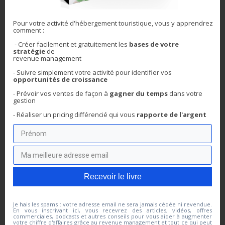
Pour votre activité d'hébergement touristique, vous y apprendrez
comment :
- Créer facilement et gratuitement les
bases de votre
stratégie
de
revenue management
- Suivre simplement votre activité pour
identifier vos
Recevoir le livre
opportunités de croissance
- Prévoir vos ventes de façon à
gagner du temps
dans votre
gestion
Je hais les spams : votre adresse email ne sera jamais cédée ni
revendue. En vous inscrivant ici, vous recevrez des articles,
- Réaliser un pricing différencié qui
vous
rapporte de l'argent
vidéos, offres commerciales, podcasts et autres conseils pour
vous aider à augmenter votre chiffre d'affaires grâce au revenue
management et tout ce qui peut y aider directement ou
indirectement. Vous pouvez vous désabonner à tout instant.
Recevoir le livre
Similaire
Je hais les spams : votre adresse email ne sera jamais cédée ni revendue.
En vous inscrivant ici, vous recevrez des articles, vidéos, offres
commerciales, podcasts et autres conseils pour vous aider à augmenter
votre chiffre d'affaires grâce au revenue management et tout ce qui peut