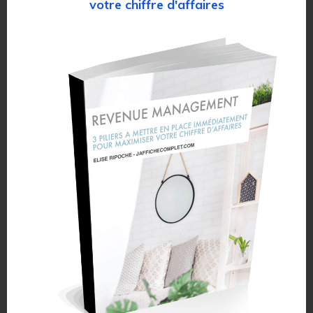
votre chiffre d'affaires
Merci d'avoir lu cet
article.
Ne perdez pas de vue votre performance en
recevant
gratuitement
l
es 6 erreurs habituelles
qui vous font perdre de l'argent.
🗝️ Quelles sont ces erreurs
🗝️ Comment je recommande de les corriger
🗝️ Pour chaque erreur mon astuce de pro pour
aller plus loin