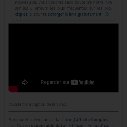
nouveau ici, vous voudrez sans doute lire notre livre
sur les 6 erreurs les plus fréquentes sur les prix.
cliquez ici pour télécharger le livre gratuitement ! 🙂
Voici la transcription de la vidéo:
Bonjour et bienvenue sur la chaîne
J’affiche Complet
. Je
suis Claire,
responsable data
de l’équipe. Aujourd’hui, je