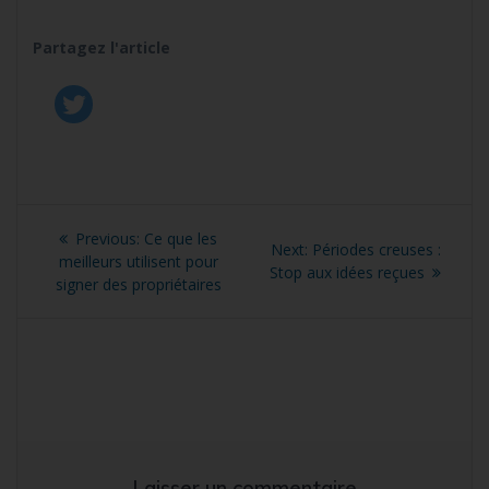
Partagez l'article
Navigation
Previous
Previous:
Ce que les
Next
Next:
Périodes creuses :
de
post:
meilleurs utilisent pour
post:
Stop aux idées reçues
signer des propriétaires
l’article
Laisser un commentaire