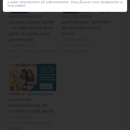
y aider directement ou indirectement. Vous pouvez vous désabonner à
tout instant.
Gestionnaire en
Les clés d’une
location courte durée
performance optimale
: un outil simple pour
en location courte
gérer la facturation
durée
propriétaire
18 avril 2025
16 juillet 2024
Dans "revenue
Dans "Loueur saisonnier
management"
/ gites"
Meilleur conseil pour
un premier
investissement en
location courte durée
5 août 2024
Dans "Débuter avec les
bases"