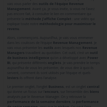
vais vous parler des
outils de l’équipe Revenue
Management
. Avant ça, je vous invite, si vous ne l’avez
pas encore fait, à consulter le lien en commentaire qui
présente la
méthode J’affiche Complet
: une vidéo qui
explique toute notre
méthodologie pour maximiser le
revenu
.
Alors, commençons. Aujourd’hui, je vais vous emmener
dans les coulisses de l’équipe
Revenue Management
. Je
vais vous présenter les
outils
avec lesquels nos
Revenue
Managers
travaillent au quotidien. Cet outil, c’est un
outil
de business intelligence
qu’on a développé avec
Power
BI
, qui présente différents
onglets
. Je vais prendre le temps
aujourd’hui de vous les présenter, de vous dire à quoi ils
servent, comment ils sont utilisés par l’équipe et quels
leviers
ils offrent dans l’analyse.
Le premier onglet, l’onglet
Business
, est un onglet
central
qui donne un focus sur l’
encours
, sur l’ensemble des
biens
analysés par le Revenue Manager. On y retrouve la
performance de la semaine dernière
, la
performance
de cette semaine
, ainsi que le
pickup
. On peut faire