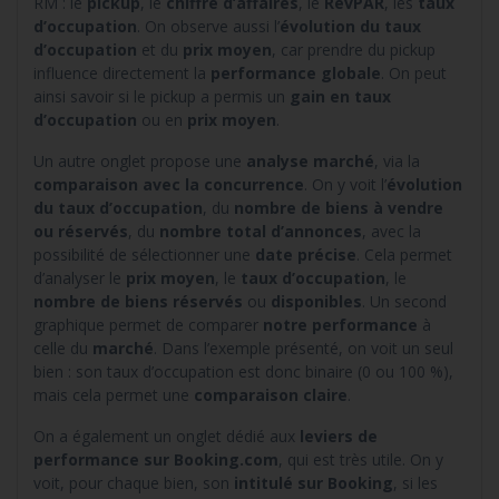
RM : le
pickup
, le
chiffre d’affaires
, le
RevPAR
, les
taux
d’occupation
. On observe aussi l’
évolution du taux
d’occupation
et du
prix moyen
, car prendre du pickup
influence directement la
performance globale
. On peut
ainsi savoir si le pickup a permis un
gain en taux
d’occupation
ou en
prix moyen
.
Un autre onglet propose une
analyse marché
, via la
comparaison avec la concurrence
. On y voit l’
évolution
du taux d’occupation
, du
nombre de biens à vendre
ou réservés
, du
nombre total d’annonces
, avec la
possibilité de sélectionner une
date précise
. Cela permet
d’analyser le
prix moyen
, le
taux d’occupation
, le
nombre de biens réservés
ou
disponibles
. Un second
graphique permet de comparer
notre performance
à
celle du
marché
. Dans l’exemple présenté, on voit un seul
bien : son taux d’occupation est donc binaire (0 ou 100 %),
mais cela permet une
comparaison claire
.
On a également un onglet dédié aux
leviers de
performance sur Booking.com
, qui est très utile. On y
voit, pour chaque bien, son
intitulé sur Booking
, si les