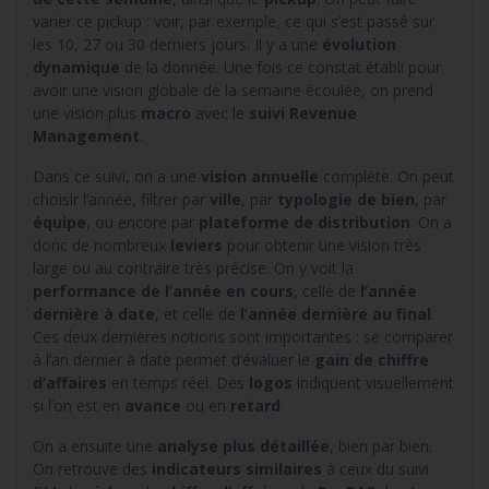
varier ce pickup : voir, par exemple, ce qui s’est passé sur
les 10, 27 ou 30 derniers jours. Il y a une
évolution
dynamique
de la donnée. Une fois ce constat établi pour
avoir une vision globale de la semaine écoulée, on prend
une vision plus
macro
avec le
suivi Revenue
Management
.
Dans ce suivi, on a une
vision annuelle
complète. On peut
choisir l’année, filtrer par
ville
, par
typologie de bien
, par
équipe
, ou encore par
plateforme de distribution
. On a
donc de nombreux
leviers
pour obtenir une vision très
large ou au contraire très précise. On y voit la
performance de l’année en cours
, celle de
l’année
dernière à date
, et celle de
l’année dernière au final
.
Ces deux dernières notions sont importantes : se comparer
à l’an dernier à date permet d’évaluer le
gain de chiffre
d’affaires
en temps réel. Des
logos
indiquent visuellement
si l’on est en
avance
ou en
retard
.
On a ensuite une
analyse plus détaillée
, bien par bien.
On retrouve des
indicateurs similaires
à ceux du suivi