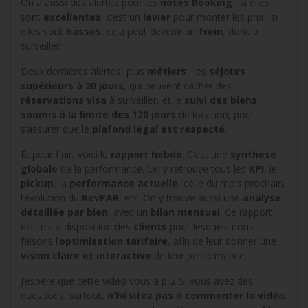
On a aussi des alertes pour les
notes Booking
: si elles
sont
excellentes
, c’est un
levier
pour monter les prix ; si
elles sont
basses
, cela peut devenir un
frein
, donc à
surveiller.
Deux dernières alertes, plus
métiers
: les
séjours
supérieurs à 20 jours
, qui peuvent cacher des
réservations visa
à surveiller, et le
suivi des biens
soumis à la limite des 120 jours
de location, pour
s’assurer que le
plafond légal est respecté
.
Et pour finir, voici le
rapport hebdo
. C’est une
synthèse
globale
de la performance. On y retrouve tous les
KPI
, le
pickup
, la
performance actuelle
, celle du mois prochain,
l’évolution du
RevPAR
, etc. On y trouve aussi une
analyse
détaillée par bien
, avec un
bilan mensuel
. Ce rapport
est mis à disposition des
clients
pour lesquels nous
faisons l’
optimisation tarifaire
, afin de leur donner une
vision claire et interactive
de leur performance.
J’espère que cette vidéo vous a plu. Si vous avez des
questions, surtout,
n’hésitez pas à commenter la vidéo
,