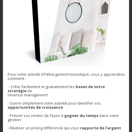
Recevoir le livre
Je hais les spams : votre adresse email ne sera jamais cédée ni
revendue. En vous inscrivant ici, vous recevrez des articles,
vidéos, offres commerciales, podcasts et autres conseils pour
vous aider à augmenter votre chiffre d'affaires grâce au revenue
management et tout ce qui peut y aider directement ou
Pour votre activité d'hébergement touristique, vous y apprendrez
indirectement. Vous pouvez vous désabonner à tout instant.
comment :
- Créer facilement et gratuitement les
bases de votre
stratégie
de
revenue management
Similaire
- Suivre simplement votre activité pour
identifier vos
opportunités de croissance
- Prévoir vos ventes de façon à
gagner du temps
dans votre
gestion
- Réaliser un pricing différencié qui
vous
rapporte de l'argent