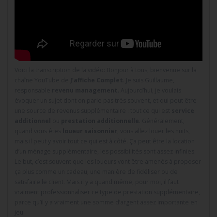
Voici la transcription de la vidéo: Bonjour à tous, bienvenue sur la
chaîne YouTube de
J’affiche Complet
. Je suis Guillaume,
responsable
revenu management
. Aujourd’hui, je voulais
évoquer un sujet dont on parle pas très souvent, et qui peut être
une source de revenus supplémentaire : tout ce qui est
service
additionnel
ou
prestation additionnelle
. Généralement,
quand vous êtes
loueur saisonnier
, vous allez louer les nuits,
mais il peut y avoir tout ce qui est à côté. Ça peut être la location
d’un ménage supplémentaire, les possibilités sont assez infinies.
Le but, c’est souvent que les loueurs vont être amenés à proposer
ça plus comme un cadeau, une manière de fidéliser ou de
satisfaire le client. Mais il y a quand même, pour moi, il faut
vraiment professionnaliser ce type de prestation supplémentaire,
parce qu’il y a vraiment une somme d’argent assez importante en
jeu.