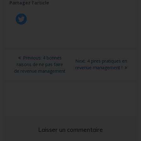
Partagez l'article
Navigation
Previous
Previous:
4 bonnes
Next
Next:
4 pires pratiques en
de
post:
raisons de ne pas faire
post:
revenue management !
de revenue management
l’article
Laisser un commentaire