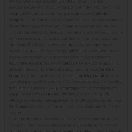
Afin de vendre ces prestations additionnelles, il y a des
prestataires de services, que sont par exemple des plateformes
comme
Co
ZY, où nous sommes partenaires avec
J’affiche
Complet
. Donc,
Coup
, c’est une plateforme qui va vous permettre
de vendre vos prestations additionnelles avec votre page, avec
tous vos services additionnels qui seront envoyés au client lorsque
le client réservera. Il aura la possibilité d’ajouter ses prestations
additionnelles. Donc, il arrivera sur une page avec une super
ergonomie, un super beau design, qui donnera envie aux clients
de pouvoir prendre et de pouvoir réserver ces prestations
additionnelles. Et après, on a toute la partie analytique aussi qui
est très intéressante. Donc, on a un partenariat avec
J’affiche
Complet
. Donc, quand vous êtes client
J’affiche Complet
, vous
avez
Coup
qui peut être intégré. On s’occupe de tout, on s’occupe
de la mise en place de
Coup
, et surtout après, et c’est là où on a
une plus-value chez
J’affiche Complet
, on va s’occuper du
pilotage du
revenu management
et du pilotage de ces services
additionnels qui sont, comme je disais juste avant, une source de
revenu.
Donc, qui dit source de revenu en plus, c’est quelque chose que
l’on doit piloter. Mais écoutez, j’espère que cette vidéo va vous
donner envie de vendre des prestations additionnelles, si vous le