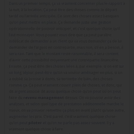
Dans un premier temps, ça va vraiment concerner plus le rapport à
la nuit, à la location. Ça peut être des choses comme le départ
tardif ou l’arrivée anticipée. Ce sont des choses assez basiques
qu’on peut mettre en place. Ça demande juste une gestion
opérationnelle de pouvoir anticiper, et c’est quelque chose qu’il
faut monnayer. Vous pouvez vous dire que ça peut paraître
indélicat de demander à un client qui va vous demander ça de lui
demander de l’argent en contrepartie, mais non, s’il en a besoin, il
sera ravi. Tant que le montant reste raisonnable, il sera content
d’avoir cette possibilité moyennant une contrepartie financière.
Ensuite, ça peut être des choses liées à, par exemple, si on est sur
un long séjour, peut-être qu’on va vouloir aménager en plus, si on
a oublié sa brosse à dents, sa serviette de bain, des choses
comme ça. Ça peut vraiment couvrir plein de choses, et donc, qui
dit argent associé dit aussi quelque chose qu’on peut où on peut
faire du
revenu management
dessus. On va pouvoir avoir des
analyses, et selon quel type de prestation additionnelle marche le
mieux, on va pouvoir remettre ça plus en avant plutôt qu’une autre,
augmenter les prix. C’est pareil, c’est vraiment quelque chose
qu’on peut
piloter
et qu’on ne parle pas assez souvent. Il y a
vraiment quelque chose à faire.