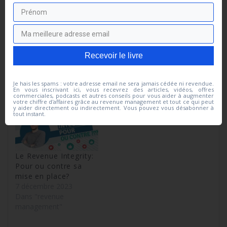
Montant par
Ventes additionnelles
personnes
produits ou service :
additionnelles : un
comment faire ?
levier indispensable
5 janvier 2021
en revenu
Dans "Non classé"
Recevoir le livre
management
6 février 2024
Dans "Débuter avec les
Je hais les spams : votre adresse email ne sera jamais cédée ni revendue.
En vous inscrivant ici, vous recevrez des articles, vidéos, offres
bases"
commerciales, podcasts et autres conseils pour vous aider à augmenter
votre chiffre d'affaires grâce au revenue management et tout ce qui peut
y aider directement ou indirectement. Vous pouvez vous désabonner à
tout instant.
Le Revenue Integrity:
Pour ou contre sa
mise en place?
7 décembre 2023
Dans "revenue
management"