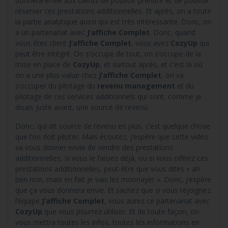
donnera envie aux clients de pouvoir prendre et de pouvoir
réserver ces prestations additionnelles. Et après, on a toute
la partie analytique aussi qui est très intéressante. Donc, on
a un partenariat avec
J’affiche Complet
. Donc, quand
vous êtes client
J’affiche Complet
, vous avez
CozyUp
qui
peut être intégré. On s’occupe de tout, on s’occupe de la
mise en place de
CozyUp
, et surtout après, et c’est là où
on a une plus-value chez
J’affiche Complet
, on va
s’occuper du pilotage du
revenu management
et du
pilotage de ces services additionnels qui sont, comme je
disais juste avant, une source de revenu.
Donc, qui dit source de revenu en plus, c’est quelque chose
que l’on doit piloter. Mais écoutez, j’espère que cette vidéo
va vous donner envie de vendre des prestations
additionnelles, si vous le faisiez déjà, ou si vous offriez ces
prestations additionnelles, peut-être que vous dites « ah
ben non, mais en fait je vais les monnayer ». Donc, j’espère
que ça vous donnera envie. Et sachez que si vous rejoignez
l’équipe
J’affiche Complet
, vous aurez ce partenariat avec
CozyUp
que vous pourrez utiliser. Et de toute façon, on
vous mettra toutes les infos, toutes les informations en