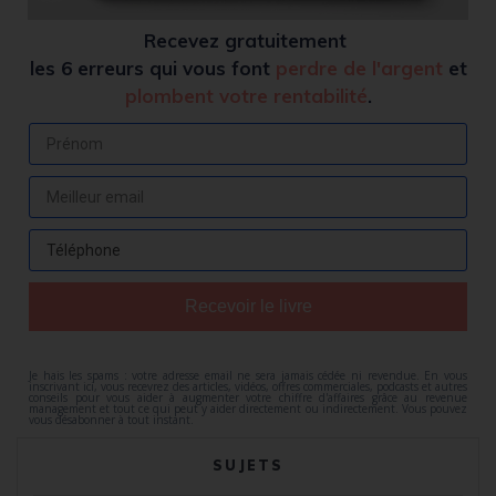
Recevez
gratuitement
les 6 erreurs qui vous font
perdre de l'argent
et
plombent votre rentabilité
.
Recevoir le livre
Je hais les spams : votre adresse email ne sera jamais cédée ni revendue. En vous
inscrivant ici, vous recevrez des articles, vidéos, offres commerciales, podcasts et autres
conseils pour vous aider à augmenter votre chiffre d'affaires grâce au revenue
management et tout ce qui peut y aider directement ou indirectement. Vous pouvez
vous désabonner à tout instant.
SUJETS